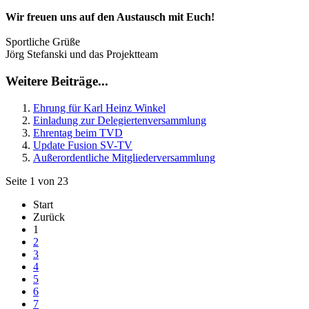
Wir freuen uns auf den Austausch mit Euch!
Sportliche Grüße
Jörg Stefanski und das Projektteam
Weitere Beiträge...
Ehrung für Karl Heinz Winkel
Einladung zur Delegiertenversammlung
Ehrentag beim TVD
Update Fusion SV-TV
Außerordentliche Mitgliederversammlung
Seite 1 von 23
Start
Zurück
1
2
3
4
5
6
7