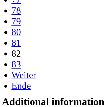
78
79
80
81
82
83
Weiter
Ende
Additional information