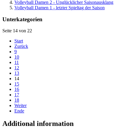
Volleyball Damen 2 - Unglücklicher Saisonausklang
Volleyball Damen 1 - letzter Spieltag der Saison
Unterkategorien
Seite 14 von 22
Start
Zurück
9
10
11
12
13
14
15
16
17
18
Weiter
Ende
Additional information