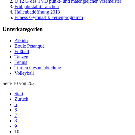
U 12 G des TVD punkt- und matchgleicher Vizemeister
Frühjahrsfahrt Tauchen
Hallenbadöffnung 2013
Fitness-Gymnastik Ferienprogramm
Unterkategorien
Aikido
Boule Pétanque
Fußball
Tanzen
Tennis
Turnen Gesamtabteilung
Volleyball
Seite 10 von 262
Start
Zurück
5
6
7
8
9
10