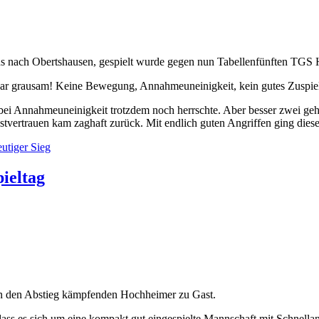
ins nach Obertshausen, gespielt wurde gegen nun Tabellenfünften TG
r war grausam! Keine Bewegung, Annahmeuneinigkeit, kein gutes Zuspiel
 Annahmeuneinigkeit trotzdem noch herrschte. Aber besser zwei gehen 
tvertrauen kam zaghaft zurück. Mit endlich guten Angriffen ging diese
utiger Sieg
pieltag
en den Abstieg kämpfenden Hochheimer zu Gast.
 es sich um eine kompakt gut eingespielte Mannschaft mit Schnellan