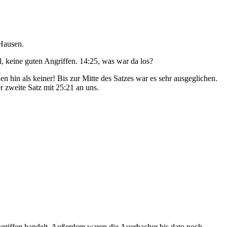
S Hausen.
, keine guten Angriffen. 14:25, was war da los?
hin als keiner! Bis zur Mitte des Satzes war es sehr ausgeglichen.
r zweite Satz mit 25:21 an uns.
griffen handelt. Außerdem waren die Auerbacher bis dato noch