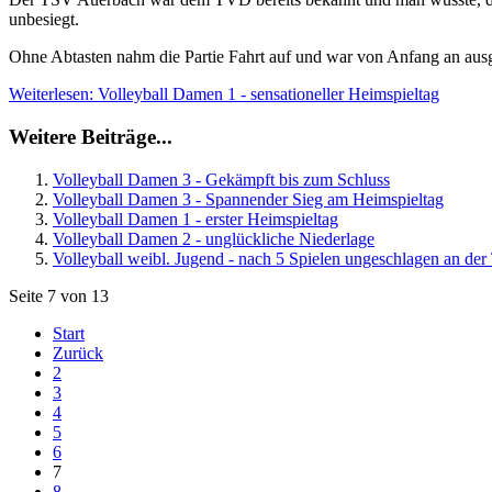
unbesiegt.
Ohne Abtasten nahm die Partie Fahrt auf und war von Anfang an aus
Weiterlesen: Volleyball Damen 1 - sensationeller Heimspieltag
Weitere Beiträge...
Volleyball Damen 3 - Gekämpft bis zum Schluss
Volleyball Damen 3 - Spannender Sieg am Heimspieltag
Volleyball Damen 1 - erster Heimspieltag
Volleyball Damen 2 - unglückliche Niederlage
Volleyball weibl. Jugend - nach 5 Spielen ungeschlagen an der 
Seite 7 von 13
Start
Zurück
2
3
4
5
6
7
8