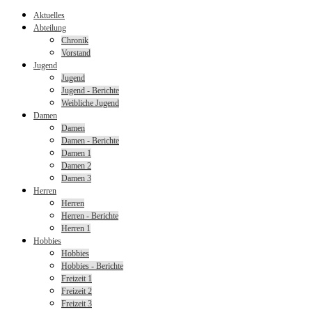
Aktuelles
Abteilung
Chronik
Vorstand
Jugend
Jugend
Jugend - Berichte
Weibliche Jugend
Damen
Damen
Damen - Berichte
Damen 1
Damen 2
Damen 3
Herren
Herren
Herren - Berichte
Herren 1
Hobbies
Hobbies
Hobbies - Berichte
Freizeit 1
Freizeit 2
Freizeit 3