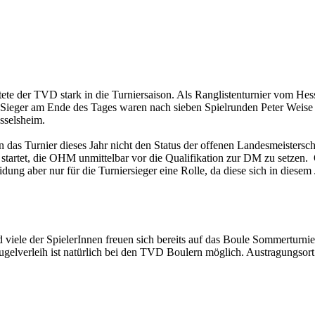
te der TVD stark in die Turniersaison. Als Ranglistenturnier vom Hess
 Sieger am Ende des Tages waren nach sieben Spielrunden Peter Weise
sselsheim.
as Turnier dieses Jahr nicht den Status der offenen Landesmeisterscha
 startet, die OHM unmittelbar vor die Qualifikation zur DM zu setzen.
eidung aber nur für die Turniersieger eine Rolle, da diese sich in diese
 viele der SpielerInnen freuen sich bereits auf das Boule Sommerturni
gelverleih ist natürlich bei den TVD Boulern möglich. Austragungsort