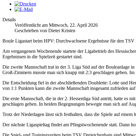
Details
Veröffentlicht am Mittwoch, 22. April 2026
Geschrieben von Dieter Kristen
Boule Ligastart beim HPV: Durchwachsene Ergebnisse für den TSV 
Am vergangenen Wochenende startete der Ligabetrieb des Hessischer
Ergebnissen in die Spielzeit gestartet sind.
Die zweite Mannschaft trat in der 3. Liga Süd auf der Bouleanlage i
Groß-Zimmern musste man sich knapp mit 2:3 geschlagen geben. Im z
Die Entscheidung fiel in der abschließenden Doublette: Lotte und Her
von 1:1 Punkten kann die zweite Mannschaft insgesamt zufrieden auf 
Die erste Mannschaft, die in der 2. Hessenliga Süd antritt, hatte e
geschlagen geben. In beiden Begegnungen bewegte man sich auf Augen
Trotz der Niederlagen lässt sich festhalten, dass die Spiele auf ein
Der nächste Ligaspieltag findet am Pfingstwochenende statt. Dann ho
Die Spiel- und Trainin
gszeiten beim TSV Dreieichenhain sind Mittwo