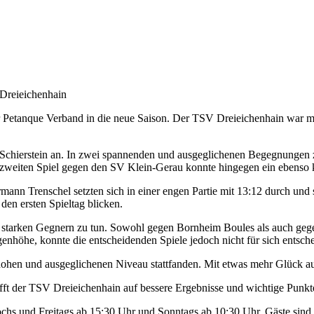
Dreieichenhain
 Petanque Verband in die neue Saison. Der TSV Dreieichenhain war mit
n Schierstein an. In zwei spannenden und ausgeglichenen Begegnungen 
weiten Spiel gegen den SV Klein-Gerau konnte hingegen ein ebenso kn
mann Trenschel setzten sich in einer engen Partie mit 13:12 durch und
den ersten Spieltag blicken.
s mit starken Gegnern zu tun. Sowohl gegen Bornheim Boules als auch g
höhe, konnte die entscheidenden Spiele jedoch nicht für sich entsche
em hohen und ausgeglichenen Niveau stattfanden. Mit etwas mehr Glück 
fft der TSV Dreieichenhain auf bessere Ergebnisse und wichtige Punkt
chs und Freitags ab 15:30 Uhr und Sonntags ab 10:30 Uhr. Gäste sind