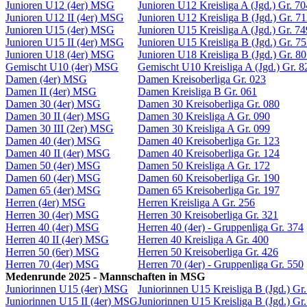
Junioren U12 (4er) MSG
Junioren U12 Kreisliga A (Jgd.) Gr. 70
Junioren U12 II (4er) MSG
Junioren U12 Kreisliga B (Jgd.) Gr. 7
Junioren U15 (4er) MSG
Junioren U15 Kreisliga A (Jgd.) Gr. 74
Junioren U15 II (4er) MSG
Junioren U15 Kreisliga B (Jgd.) Gr. 7
Junioren U18 (4er) MSG
Junioren U18 Kreisliga B (Jgd.) Gr. 8
Gemischt U10 (4er) MSG
Gemischt U10 Kreisliga A (Jgd.) Gr. 8
Damen (4er) MSG
Damen Kreisoberliga Gr. 023
Damen II (4er) MSG
Damen Kreisliga B Gr. 061
Damen 30 (4er) MSG
Damen 30 Kreisoberliga Gr. 080
Damen 30 II (4er) MSG
Damen 30 Kreisliga A Gr. 090
Damen 30 III (2er) MSG
Damen 30 Kreisliga A Gr. 099
Damen 40 (4er) MSG
Damen 40 Kreisoberliga Gr. 123
Damen 40 II (4er) MSG
Damen 40 Kreisoberliga Gr. 124
Damen 50 (4er) MSG
Damen 50 Kreisliga A Gr. 172
Damen 60 (4er) MSG
Damen 60 Kreisoberliga Gr. 190
Damen 65 (4er) MSG
Damen 65 Kreisoberliga Gr. 197
Herren (4er) MSG
Herren Kreisliga A Gr. 256
Herren 30 (4er) MSG
Herren 30 Kreisoberliga Gr. 321
Herren 40 (4er) MSG
Herren 40 (4er) - Gruppenliga Gr. 374
Herren 40 II (4er) MSG
Herren 40 Kreisliga A Gr. 400
Herren 50 (6er) MSG
Herren 50 Kreisoberliga Gr. 426
Herren 70 (4er) MSG
Herren 70 (4er) - Gruppenliga Gr. 550
Medenrunde 2025 - Mannschaften in MSG
Juniorinnen U15 (4er) MSG
Juniorinnen U15 Kreisliga B (Jgd.) Gr
Juniorinnen U15 II (4er) MSG
Juniorinnen U15 Kreisliga B (Jgd.) Gr