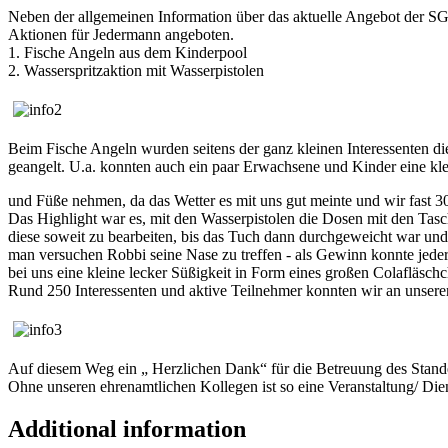
Neben der allgemeinen Information über das aktuelle Angebot der S
Aktionen für Jedermann angeboten.
1. Fische Angeln aus dem Kinderpool
2. Wasserspritzaktion mit Wasserpistolen
Beim Fische Angeln wurden seitens der ganz kleinen Interessenten di
geangelt. U.a. konnten auch ein paar Erwachsene und Kinder eine kl
und Füße nehmen, da das Wetter es mit uns gut meinte und wir fast 3
Das Highlight war es, mit den Wasserpistolen die Dosen mit den Tasc
diese soweit zu bearbeiten, bis das Tuch dann durchgeweicht war und
man versuchen Robbi seine Nase zu treffen - als Gewinn konnte jeder
bei uns eine kleine lecker Süßigkeit in Form eines großen Colafläs
Rund 250 Interessenten und aktive Teilnehmer konnten wir an unseren 
Auf diesem Weg ein „ Herzlichen Dank“ für die Betreuung des Stan
Ohne unseren ehrenamtlichen Kollegen ist so eine Veranstaltung/ Die
Additional information