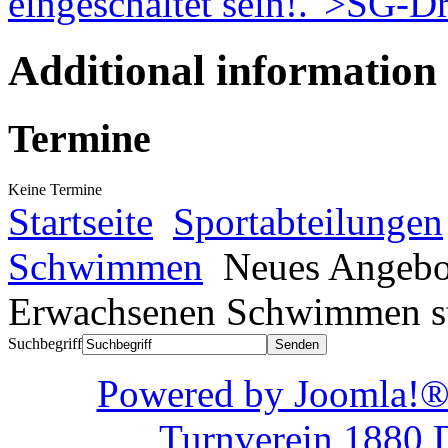
eingeschaltet sein!
.">
SG-Dr
Additional information
Termine
Keine Termine
Startseite
Sportabteilungen
Schwimmen
Neues Angebot
Erwachsenen Schwimmen st
Suchbegriff
Powered by Joom
Turnverein 1880